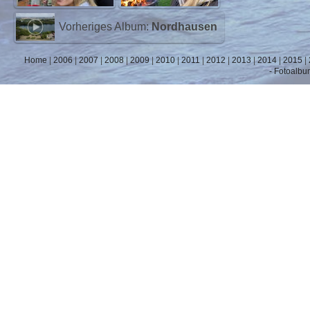
Vorheriges Album:
Nordhausen
Home
|
2006
|
2007
|
2008
|
2009
|
2010
|
2011
|
2012
|
2013
|
2014
|
2015
|
- Fotoalbu