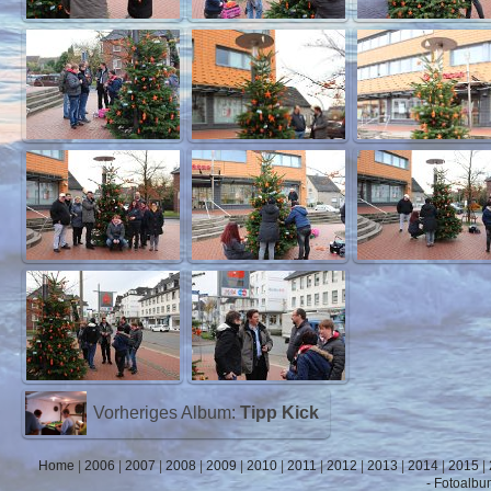
Vorheriges Album:
Tipp Kick
Home
|
2006
|
2007
|
2008
|
2009
|
2010
|
2011
|
2012
|
2013
|
2014
|
2015
|
- Fotoalbu