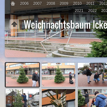
2006
2007
2008
2009
2010
2011
201
2021
2022
20
Weichnachtsbaum Icke