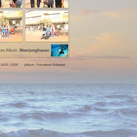
tes Album:
Meerjungfrauen
|
2025
|
2026
·
jAlbum - Fotoalbum Software