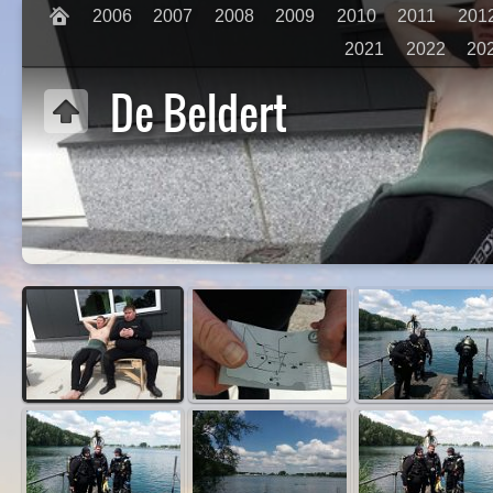
2006
2007
2008
2009
2010
2011
201
2021
2022
20
De Beldert