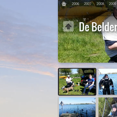
2006
2007
2008
2009
De Belder