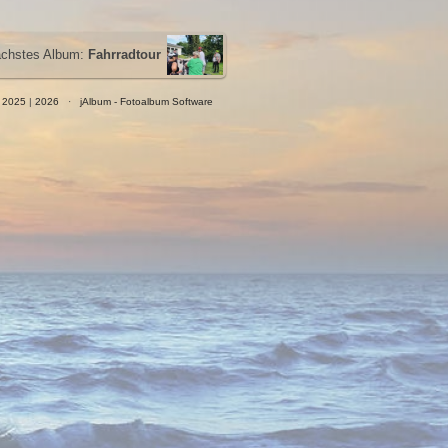
chstes Album:
Fahrradtour
|
2025
|
2026
·
jAlbum - Fotoalbum Software