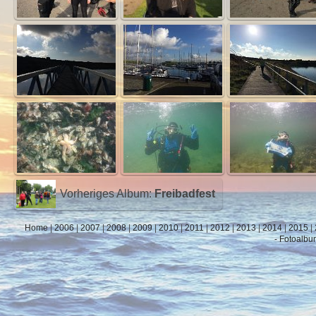
Vorheriges Album:
Freibadfest
Home
|
2006
|
2007
|
2008
|
2009
|
2010
|
2011
|
2012
|
2013
|
2014
|
2015
|
- Fotoalbu