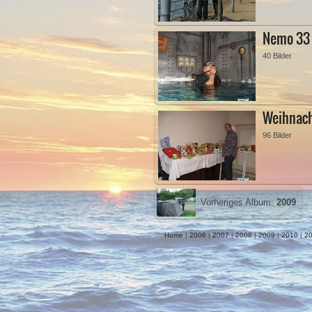
Nemo 33
40 Bilder
Weihnac
96 Bilder
Vorheriges Album:
2009
Home
|
2006
|
2007
|
2008
|
2009
|
2010
|
20