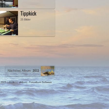
Tippkick
25 Bilder
Nächstes Album:
2011
|
2025
|
2026
·
jAlbum - Fotoalbum Software