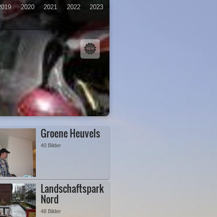
2019
2020
2021
2022
2023
Groene Heuvels
40 Bilder
Landschaftspark
Nord
48 Bilder