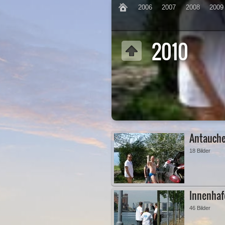
2006
2007
2008
2009
2010
Antauch
18 Bilder
Innenhaf
46 Bilder