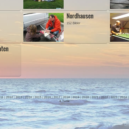
Nordhausen
152 Bilder
hten
11
|
2012
|
2013
|
2014
|
2015
|
2016
|
2017
|
2018
|
2019
|
2020
|
2021
|
2022
|
2023
|
2024
&
Turtle