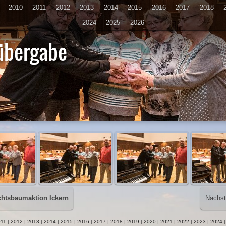
2010
2011
2012
2013
2014
2015
2016
2017
2018
2024
2025
2026
übergabe
D
htsbaumaktion Ickern
Nächst
11
|
2012
|
2013
|
2014
|
2015
|
2016
|
2017
|
2018
|
2019
|
2020
|
2021
|
2022
|
2023
|
2024