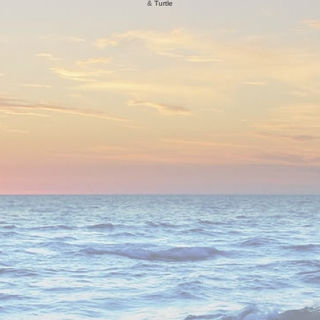
&
Turtle