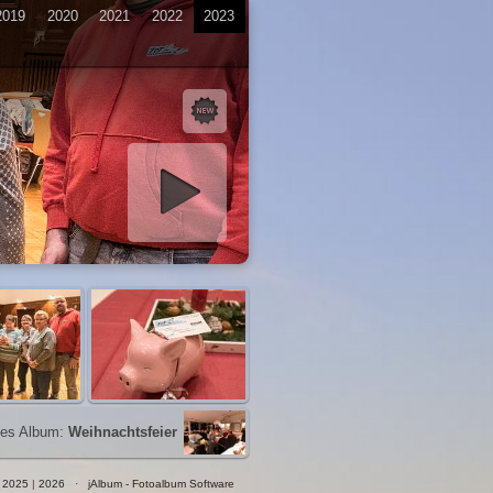
2019
2020
2021
2022
2023
iashow starten
es Album:
Weihnachtsfeier
|
2025
|
2026
·
jAlbum - Fotoalbum Software