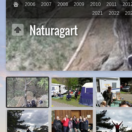
2006
2007
2008
2009
2010
2011
201
2021
2022
20
Naturagart