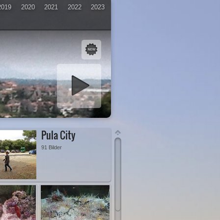
2019
2020
2021
2022
2023
iashow starten
Pula City
91 Bilder