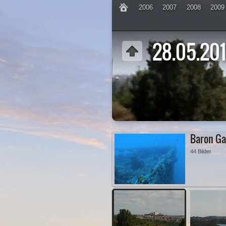
2006
2007
2008
2009
28.05.20
Baron G
44 Bilder