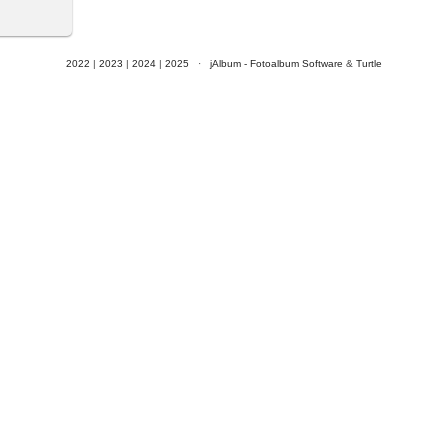
2022
|
2023
|
2024
|
2025
·
jAlbum - Fotoalbum Software
&
Turtle